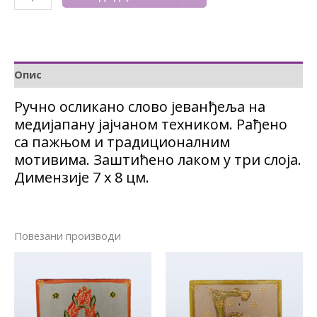
Опис
Ручно осликано слово јеванђеља на
медијапану јајчаном техником. Рађено
са пажњом и традиционалним
мотивима. Заштићено лаком у три слоја.
Димензије 7 x 8 цм.
Повезани производи
Овај
Овај
производ
производ
има
има
више
више