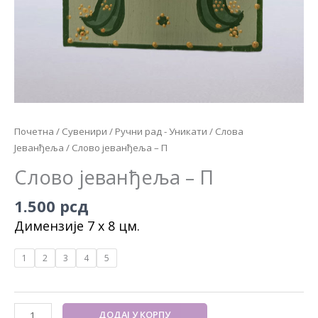
Почетна
/
Сувенири
/
Ручни рад - Уникати
/
Слова
Јеванђеља
/ Слово јеванђеља – П
Слово јеванђеља – П
1.500
рсд
Димензије 7 x 8 цм.
1
2
3
4
5
ДОДАЈ У КОРПУ