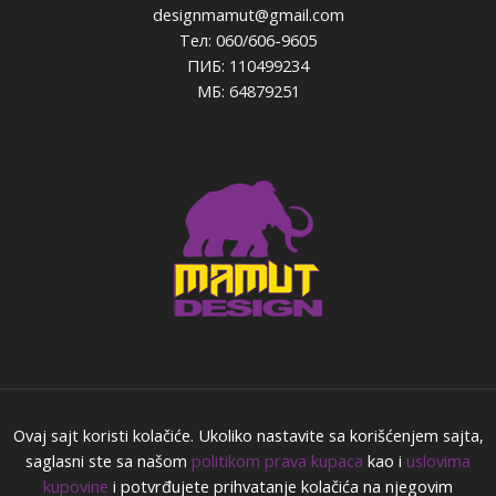
designmamut@gmail.com
Тел: 060/606-9605
ПИБ: 110499234
МБ: 64879251
Ovaj sajt koristi kolačiće. Ukoliko nastavite sa korišćenjem sajta,
saglasni ste sa našom
politikom prava kupaca
kao i
uslovima
kupovine
i potvrđujete prihvatanje kolačića na njegovim