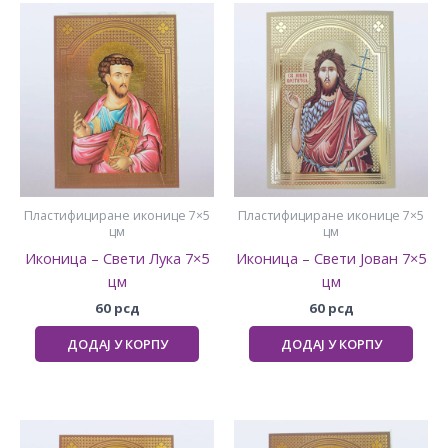
Пластифициране иконице 7×5
Пластифициране иконице 7×5
цм
цм
Иконица – Свети Лука 7×5
Иконица – Свети Јован 7×5
цм
цм
60
рсд
60
рсд
ДОДАЈ У КОРПУ
ДОДАЈ У КОРПУ