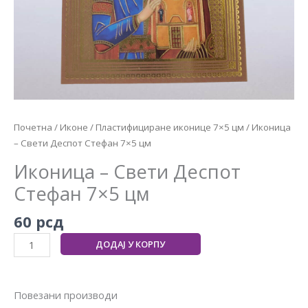
Почетна
/
Иконе
/
Пластифициране иконице 7×5 цм
/ Иконица
– Свети Деспот Стефан 7×5 цм
Иконица – Свети Деспот
Стефан 7×5 цм
60
рсд
ДОДАЈ У КОРПУ
Повезани производи