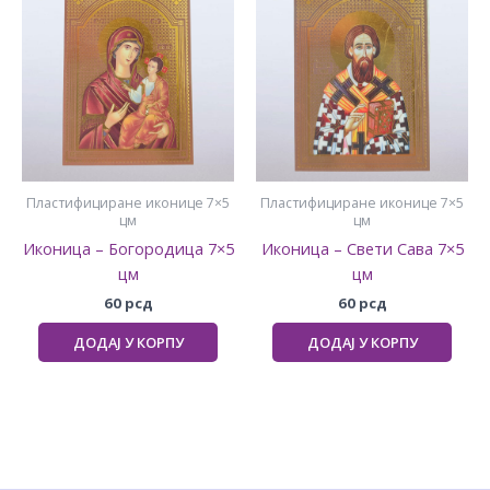
Пластифициране иконице 7×5
Пластифициране иконице 7×5
цм
цм
Иконица – Богородица 7×5
Иконица – Свети Сава 7×5
цм
цм
60
рсд
60
рсд
ДОДАЈ У КОРПУ
ДОДАЈ У КОРПУ