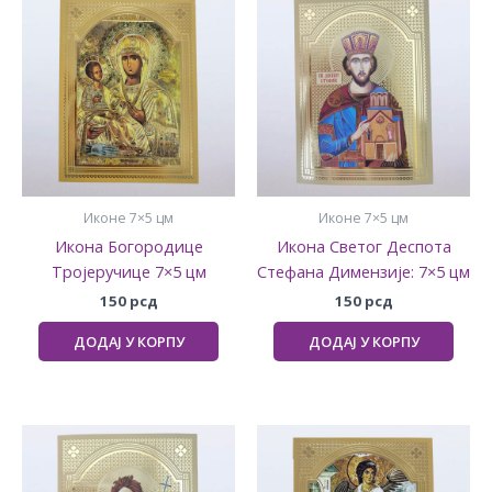
Иконе 7×5 цм
Иконе 7×5 цм
Икона Богородице
Икона Светог Деспота
Тројеручице 7×5 цм
Стефана Димензије: 7×5 цм
150
рсд
150
рсд
ДОДАЈ У КОРПУ
ДОДАЈ У КОРПУ