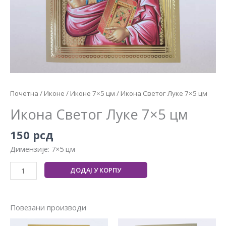
Почетна
/
Иконе
/
Иконе 7×5 цм
/ Икона Светог Луке 7×5 цм
Икона Светог Луке 7×5 цм
150
рсд
Димензије: 7×5 цм
ДОДАЈ У КОРПУ
Повезани производи