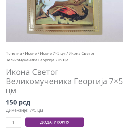
Почетна
/
Иконе
/
Иконе 7×5 цм
/ Икона Светог
Великомученика Георгија 7×5 цм
Икона Светог
Великомученика Георгија 7×5
цм
150
рсд
Димензије: 7×5 цм
ДОДАЈ У КОРПУ