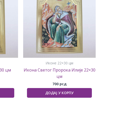
Иконе 22×30 цм
30 цм
Икона Светог Пророка Илије 22×30
цм
700
рсд
ДОДАЈ У КОРПУ