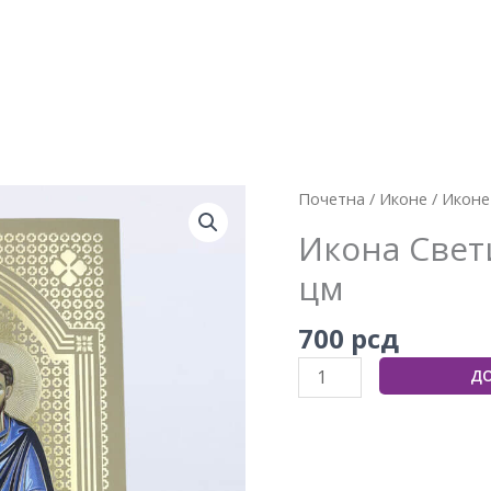
Икона
Почетна
/
Иконе
/
Иконе
Светих
Икона Свет
Козме
цм
и
Дамјана
700
рсд
22×30
цм
ДО
количина