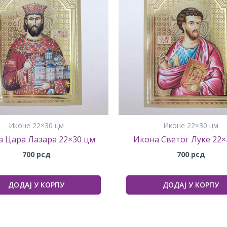
Иконе 22×30 цм
Иконе 22×30 цм
 Цара Лазара 22×30 цм
Икона Светог Луке 22×
700
рсд
700
рсд
ДОДАЈ У КОРПУ
ДОДАЈ У КОРПУ