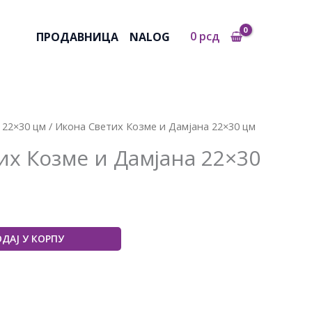
0
рсд
ПРОДАВНИЦА
NALOG
 22×30 цм
/ Икона Светих Козме и Дамјана 22×30 цм
их Козме и Дамјана 22×30
ДАЈ У КОРПУ