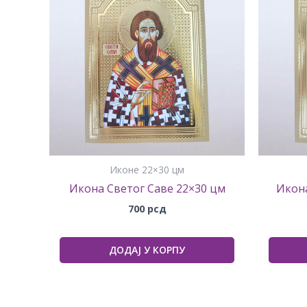
Иконе 22×30 цм
Икона Светог Саве 22×30 цм
Икона
700
рсд
ДОДАЈ У КОРПУ